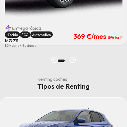
Entrega rápida
369 €
/mes
Híbrido
ECO
Automático
(IVA incl.)
MG ZS
1.5 Hybrid+ Business
Renting coches
Tipos de Renting