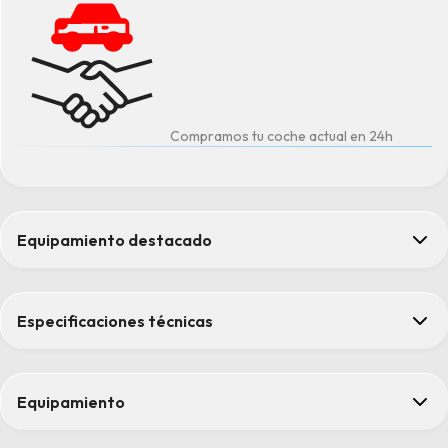
Compramos tu coche actual en 24h
Equipamiento destacado
ABS
Control de crucero
Especificaciones técnicas
Navegador con pantalla de 9"
Pack spare wheel
Sensores de distancia
Equipamiento
Confort
Confort