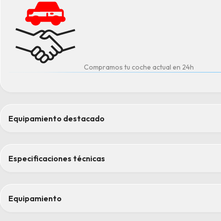
Compramos tu coche actual en 24h
Equipamiento destacado
Apertura de puertas sin llave (Keyless entry) y apertura del po
Asientos delanteros con ajuste lumbar eléctrico (2 posiciones)
Especificaciones técnicas
Climatización de estacionamiento con marcha residual
Protección contra impactos laterales (SIPS y airbags laterales)
Sistema inteligente de información para el conductor (IDIS)
Equipamiento
Confort
Confort