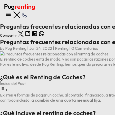
Preguntas frecuentes relacionadas con e
Compartir
Nuestras ofertas
Preguntas frecuentes relacionadas con e
by
Pug Renting
|
Jun 24, 2022
|
Renting
|
0 Comentarios
Ver todas las ofertas
El
renting de coches
está de moda, y no son pocas las razones por 
Últimas 5 entradas del blog
Por este motivo, desde Pug Renting, hemos querido preparar este 
Opiniones BYD Tang
Los 6 problemas y averías principales del Kia Stonic
Los 4 problemas y averías principales del BMW X1
¿Qué es el Renting de Coches?
Los 6 problemas y averías principales del Audi A3
Índice del Post
Opiniones Volkswagen ID.3
Existen 4 formas de pagar un coche: al contado, financiado, a tra
con todo incluido,
a cambio de una cuota mensual fija
.
¿Qué incluye el renting de coches?