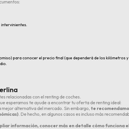
documentos:
 intervinientes.
miso) para conocer el precio final (que dependerá de los kilómetros 
dio.
erlina
es relacionadas con el renting de coches.
e esperamos te ayude a encontrar tu oferta de renting ideal:
la mejor alternativa del mercado. Sin embargo,
te recomendamos 
onómicas)
. De hecho, en algunos casos es incluso más recomendab
liar información, conocer más en detalle cómo funciona el 