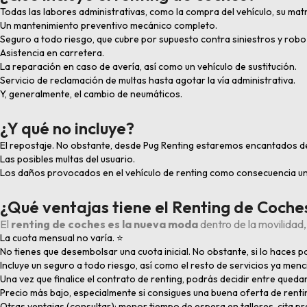
Todas las labores administrativas, como la compra del vehículo, su matric
Un mantenimiento preventivo mecánico completo.
Seguro a todo riesgo, que cubre por supuesto contra siniestros y robo 
Asistencia en carretera.
La reparación en caso de avería, así como un vehículo de sustitución.
Servicio de reclamación de multas hasta agotar la vía administrativa.
Y, generalmente, el cambio de neumáticos.
¿Y qué no incluye?
El repostaje. No obstante, desde Pug Renting estaremos encantados de e
Las posibles multas del usuario.
Los daños provocados en el vehículo de renting como consecuencia un 
¿Qué ventajas tiene el Renting de Coche
El
renting de coches es la nueva moda
dentro de la movilidad,
La cuota mensual no varía. ⭐
No tienes que desembolsar una cuota inicial. No obstante, si lo haces
Incluye un seguro a todo riesgo, así como el resto de servicios ya men
Una vez que finalice el contrato de renting, podrás decidir entre queda
Precio más bajo, especialmente si consigues una buena oferta de rent
Otras ventajas (consultar): menor tiempo de espera en talleres, cita pre