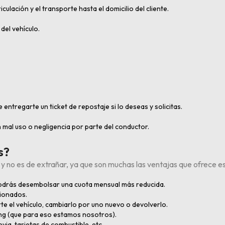
ulación y el transporte hasta el domicilio del cliente.
del vehículo.
ntregarte un ticket de repostaje si lo deseas y solicitas.
mal uso o negligencia por parte del conductor.
s?
 y no es de extrañar, ya que son muchas las ventajas que ofrece est
 podrás desembolsar una cuota mensual más reducida.
cionados.
rte el vehículo, cambiarlo por uno nuevo o devolverlo.
ing (que para eso estamos nosotros).
via, tarjetas de combustible, etc.