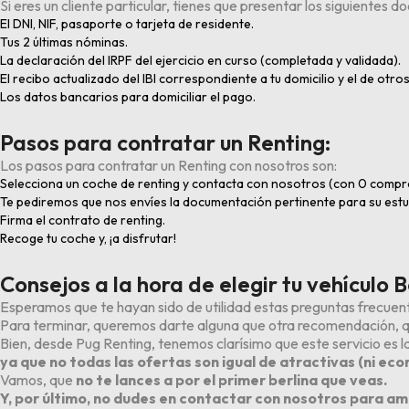
Si eres un cliente particular, tienes que presentar los siguientes 
El DNI, NIF, pasaporte o tarjeta de residente.
Tus 2 últimas nóminas.
La declaración del IRPF del ejercicio en curso (completada y validada).
El recibo actualizado del IBI correspondiente a tu domicilio y el de otros
Los datos bancarios para domiciliar el pago.
Pasos para contratar un Renting:
Los pasos para contratar un Renting con nosotros son:
Selecciona un coche de renting y contacta con nosotros (con 0 compro
Te pediremos que nos envíes la documentación pertinente para su estu
Firma el contrato de renting.
Recoge tu coche y, ¡a disfrutar!
Consejos a la hora de elegir tu vehículo B
Esperamos que te hayan sido de utilidad estas preguntas frecuent
Para terminar, queremos darte alguna que otra recomendación, qu
Bien, desde Pug Renting, tenemos clarísimo que este servicio es 
ya que no todas las ofertas son igual de atractivas (ni ec
Vamos, que
no te lances a por el primer berlina que veas.
Y, por último, no dudes en contactar con nosotros para amp