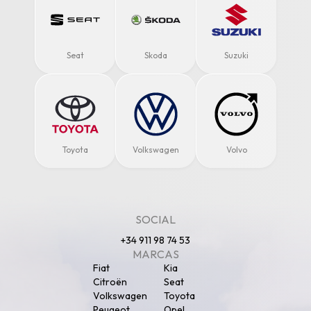
Seat
Skoda
Suzuki
Toyota
Volkswagen
Volvo
SOCIAL
+34 911 98 74 53
MARCAS
Fiat
Kia
Citroën
Seat
Volkswagen
Toyota
Peugeot
Opel