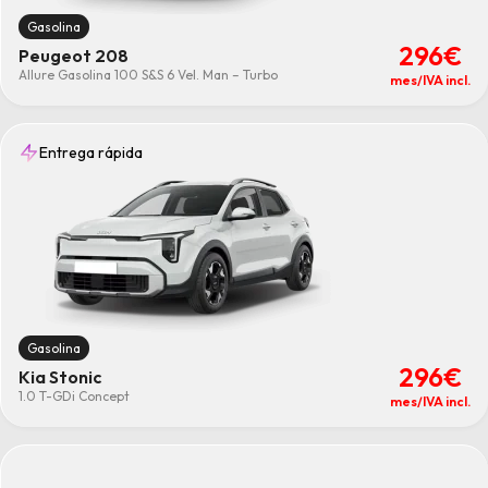
Gasolina
296€
Peugeot 208
Allure Gasolina 100 S&S 6 Vel. Man – Turbo
mes/IVA incl.
Entrega rápida
Gasolina
296€
Kia Stonic
1.0 T-GDi Concept
mes/IVA incl.