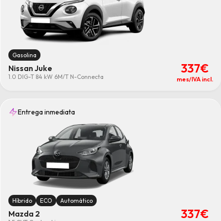
Gasolina
337€
Nissan Juke
1.0 DIG-T 84 kW 6M/T N-Connecta
mes/IVA incl.
Entrega inmediata
Híbrido
ECO
Automático
337€
Mazda 2