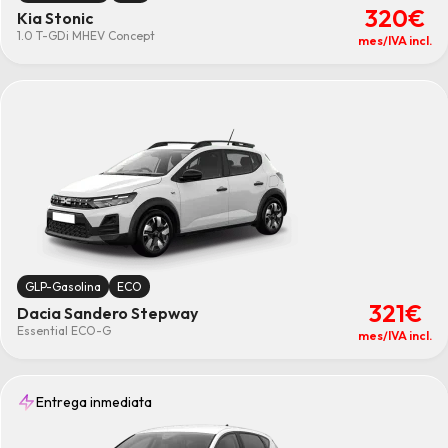
320€
Kia Stonic
1.0 T-GDi MHEV Concept
mes/IVA incl.
GLP-Gasolina
ECO
321€
Dacia Sandero Stepway
Essential ECO-G
mes/IVA incl.
Entrega inmediata