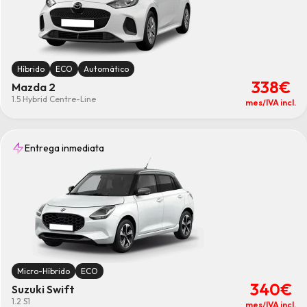
Híbrido
ECO
Automático
338€
Mazda 2
1.5 Hybrid Centre-Line
mes/IVA incl.
Entrega inmediata
Micro-Híbrido
ECO
340€
Suzuki Swift
1.2 S1
mes/IVA incl.