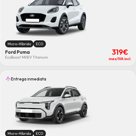
Micro-Híbrido
ECO
319€
Ford Puma
EcoBoost MHEV Titanium
mes/IVA incl.
Entrega inmediata
Micro-Híbrido
ECO