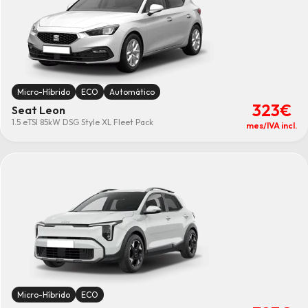
Micro-Híbrido
ECO
Automático
323€
Seat Leon
1.5 eTSI 85kW DSG Style XL Fleet Pack
mes/IVA incl.
Micro-Híbrido
ECO