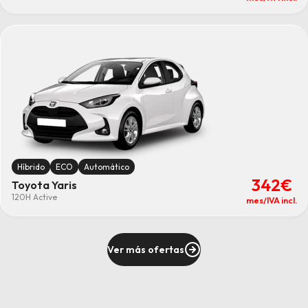
Híbrido
ECO
Automático
342€
Toyota Yaris
120H Active
mes/IVA incl.
Ver más ofertas