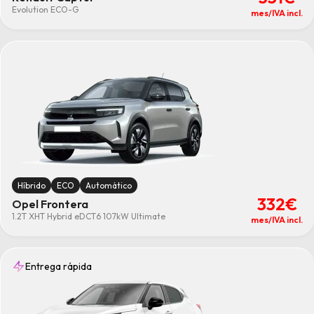
Evolution ECO-G
mes/IVA incl.
Híbrido
ECO
Automático
332€
Opel Frontera
1.2T XHT Hybrid eDCT6 107kW Ultimate
mes/IVA incl.
Entrega rápida