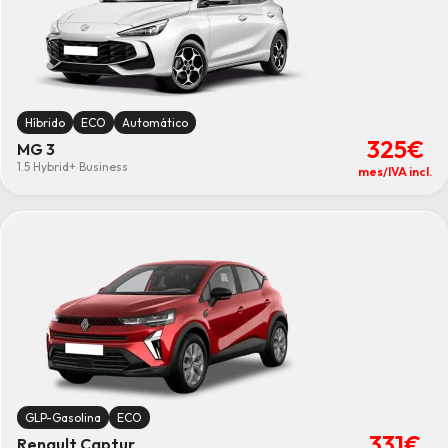
Híbrido
ECO
Automático
325€
MG 3
1.5 Hybrid+ Business
mes/IVA incl.
GLP-Gasolina
ECO
331€
Renault Captur