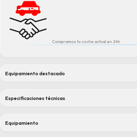
Compramos tu coche actual en 24h
Equipamiento destacado
Active guard
Calefacción de los asientos delanteros
Especificaciones técnicas
Depósito combustible de mayor capacidad
eSIM personal
Parking Assistant
Equipamiento
Confort
Confort