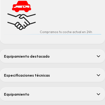
Compramos tu coche actual en 24h
Equipamiento destacado
Cargador inalámbrico (teléfono móvil)
Climatizador bi-zona automático
Especificaciones técnicas
Combinación ópticas traseras con tecnología LED
Detector de fatiga del conductor
Sistema de botón de arranque electrónico + Llave inteligente
Equipamiento
Confort
Confort