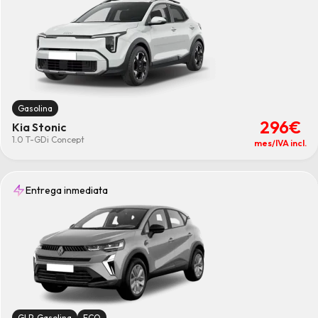
Gasolina
296€
Kia Stonic
1.0 T-GDi Concept
mes/IVA incl.
Entrega inmediata
GLP-Gasolina
ECO