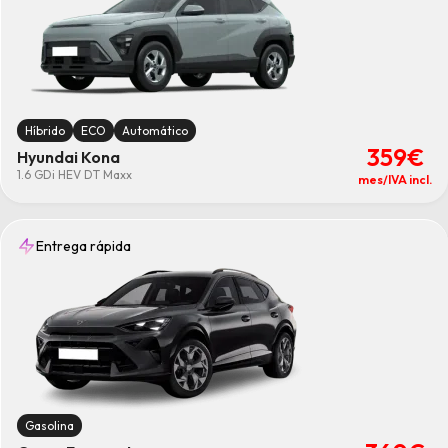
Híbrido
ECO
Automático
359€
Hyundai Kona
1.6 GDi HEV DT Maxx
mes/IVA incl.
Entrega rápida
Gasolina