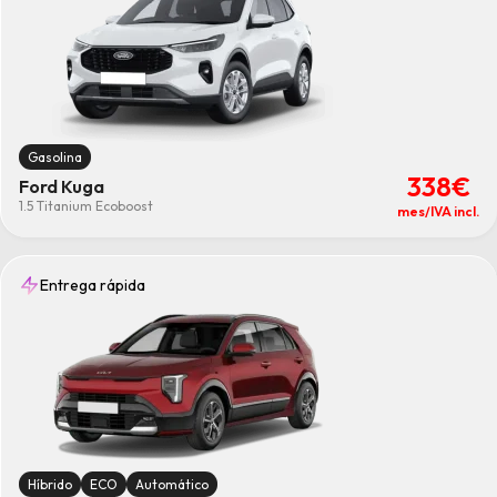
Gasolina
338€
Ford Kuga
1.5 Titanium Ecoboost
mes/IVA incl.
Entrega rápida
Híbrido
ECO
Automático