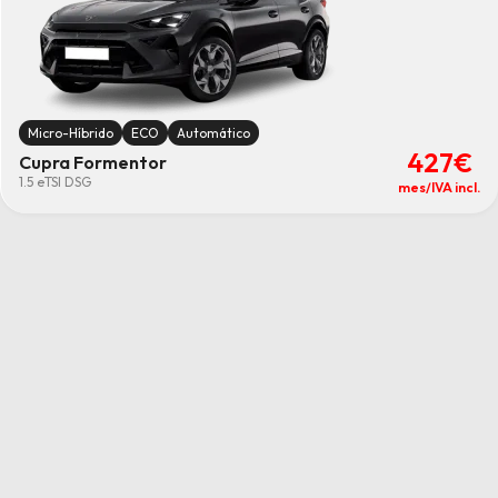
Micro-Híbrido
ECO
Automático
427€
Cupra Formentor
1.5 eTSI DSG
mes/IVA incl.