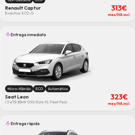
313€
Renault Captur
Evolution ECO-G
mes/IVA incl.
Entrega inmediata
Micro-Híbrido
ECO
Automático
323€
Seat Leon
1.5 eTSI 85kW DSG Style XL Fleet Pack
mes/IVA incl.
Entrega rápida