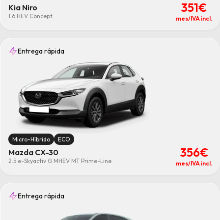
351€
Kia Niro
1.6 HEV Concept
mes/IVA incl.
Entrega rápida
Micro-Híbrido
ECO
356€
Mazda CX-30
2.5 e-Skyactiv G MHEV MT Prime-Line
mes/IVA incl.
Entrega rápida