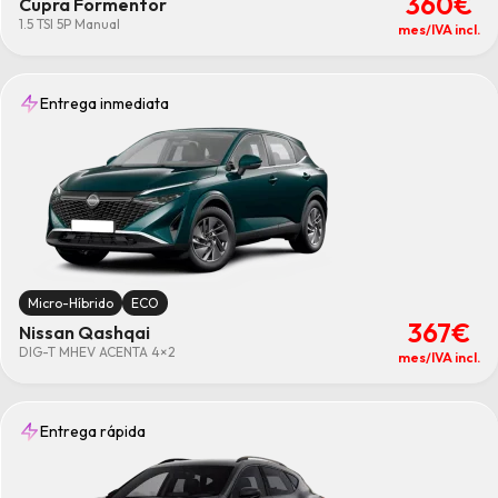
360€
Cupra Formentor
1.5 TSI 5P Manual
mes/IVA incl.
Entrega inmediata
Micro-Híbrido
ECO
367€
Nissan Qashqai
DIG-T MHEV ACENTA 4×2
mes/IVA incl.
Entrega rápida