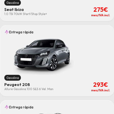
Gasolina
275€
Seat Ibiza
1.0 TSI 70kW Start/Stop Style+
mes/IVA incl.
Entrega rápida
Gasolina
293€
Peugeot 208
Allure Gasolina 100 S&S 6 Vel. Man
mes/IVA incl.
Entrega rápida