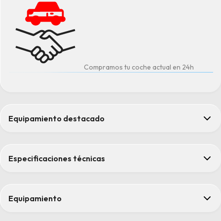
Compramos tu coche actual en 24h
Equipamiento destacado
Asistente de colisión frontal y en intersecciones
Climatizador automático
Especificaciones técnicas
Faros de LED
Panel de instrumentos digital tipo supervisión de 19 cm (7.5")
Sistema de detección de fatiga del conductor
Equipamiento
Confort
Asientos